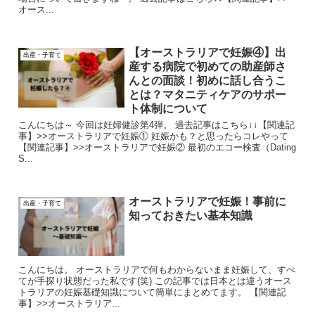
オース...
【オーストラリアで妊娠④】出
出産・子育て
産する病院で初めての助産師さ
んとの面談！初めに話し合うこ
とは？マタニティケアのサポー
ト体制について
こんにちは～ 今回は妊婦健診第4弾。 過去記事はこちら↓↓【関連記
事】>>オーストラリアで妊娠① 妊娠かも？と思ったらコレやって
【関連記事】>>オーストラリアで妊娠② 最初のエコー検査（Dating
S...
オーストラリアで妊娠！事前に
出産・子育て
知っておきたい基本知識
こんにちは。 オーストラリアで何もわからないまま妊娠して、すべ
てが手探り状態だった私です(笑) この記事では日本とは違うオース
トラリアの妊娠基礎知識について簡単にまとめてます。 【関連記
事】>>オーストラリア...