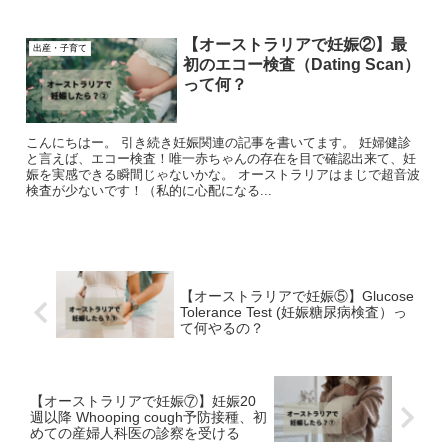
【オーストラリアで妊娠②】最
出産・子育て
初のエコー検査（Dating Scan）
って何？
こんにちはー。 引き続き妊娠関連の記事を書いてます。 妊婦健診
と言えば、エコー検査！唯一赤ちゃんの存在を目で確認出来て、妊
娠を実感できる瞬間じゃないかな。 オーストラリアはまじで超音波
検査が少ないです！（私的に心配になる...
【オーストラリアで妊娠⑤】Glucose
Tolerance Test (妊娠糖尿病検査）っ
て何やるの？
【オーストラリアで妊娠⑦】妊娠20
週以降 Whooping cough予防接種、初
めての産婦人科医の診察を受ける