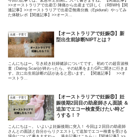
今回の記事では、緊急帝王切開について書きますね。 【関連記事】
>>オーストラリアで出産① 陣痛から出産まで詳しく （RBWH)【関
連記事】>>オーストラリアで出産②無痛分娩（Epidural）やってみ
た体験レポ【関連記事】>>オース...
【オーストラリアで妊娠③】新
出産・子育て
型出生前診断NIPTとは？
こんにちはー。引き続き妊婦健診についてです。 初めての超音波検
査（Dating Scan)が終わったら、その結果をまたGPに聞きに行きま
す。次に出生前診断の話があると思います。 【関連記事】 >>オ
ーストラ...
【オーストラリアで妊娠⑧】妊
出産・子育て
娠後期2回目の助産師さん面談 ＆
追加でエコー検査受けたい時ど
うする！？
こんにちは～。 いよいよ妊娠後期に突入！ 今回は２回目の助産師
さんとの面談と自分からリクエストして追加でエコー検査を受ける
場合について書きますね～。 過去記事はこちら↓↓【関連記事】>>