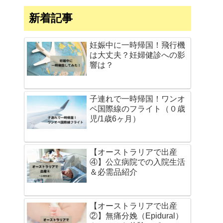
新着記事
妊娠中に一時帰国！飛行機
は大丈夫？妊婦健診への影
響は？
子連れで一時帰国！ワンオ
ペ国際線のフライト（０歳
児/1歳6ヶ月）
【オーストラリアで出産
④】公立病院での入院生活
＆必需品紹介
【オーストラリアで出産
②】無痛分娩（Epidural）