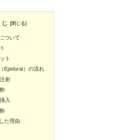
くじ
について
ト
ット
Epidural）の流れ
注射
酔
挿入
酔
した理由