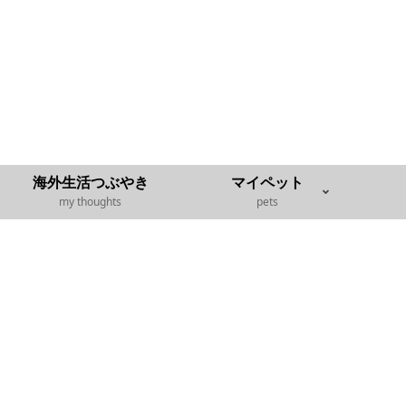
海外生活つぶやき
マイペット
my thoughts
pets