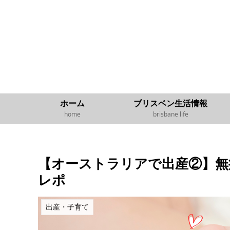
ホーム
ブリスベン生活情報
home
brisbane life
【オーストラリアで出産②】無痛分
レポ
出産・子育て