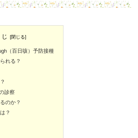
くじ
 Cough（百日咳）予防接種
られる？
？
の診察
るのか？
は？