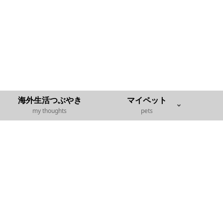
海外生活つぶやき
マイペット
my thoughts
pets