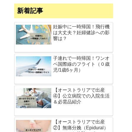
新着記事
妊娠中に一時帰国！飛行機
は大丈夫？妊婦健診への影
響は？
子連れで一時帰国！ワンオ
ペ国際線のフライト（０歳
児/1歳6ヶ月）
【オーストラリアで出産
④】公立病院での入院生活
＆必需品紹介
【オーストラリアで出産
②】無痛分娩（Epidural）