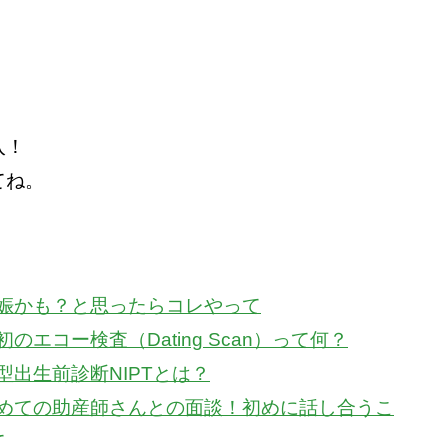
入！
てね。
妊娠かも？と思ったらコレやって
のエコー検査（Dating Scan）って何？
型出生前診断NIPTとは？
初めての助産師さんとの面談！初めに話し合うこ
て