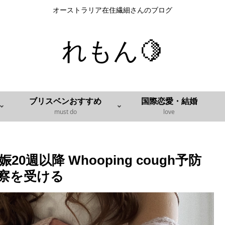
オーストラリア在住繊細さんのブログ
れもん🍋
ブリスベンおすすめ
国際恋愛・結婚
must do
love
週以降 Whooping cough予防
察を受ける