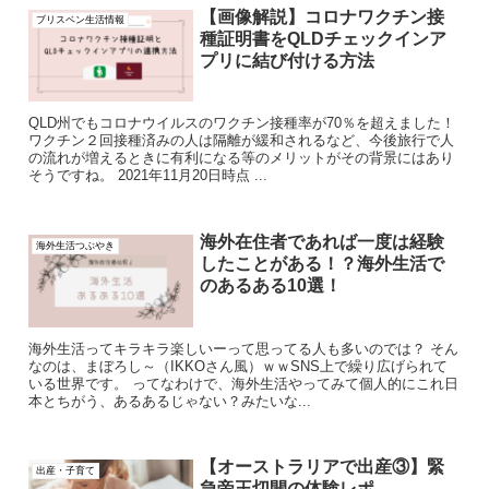
【画像解説】コロナワクチン接
ブリスベン生活情報
種証明書をQLDチェックインア
プリに結び付ける方法
QLD州でもコロナウイルスのワクチン接種率が70％を超えました！
ワクチン２回接種済みの人は隔離が緩和されるなど、今後旅行で人
の流れが増えるときに有利になる等のメリットがその背景にはあり
そうですね。 2021年11月20日時点 ...
海外在住者であれば一度は経験
海外生活つぶやき
したことがある！？海外生活で
のあるある10選！
海外生活ってキラキラ楽しいーって思ってる人も多いのでは？ そん
なのは、まぼろし～（IKKOさん風）ｗｗSNS上で繰り広げられて
いる世界です。 ってなわけで、海外生活やってみて個人的にこれ日
本とちがう、あるあるじゃない？みたいな...
【オーストラリアで出産③】緊
出産・子育て
急帝王切開の体験レポ