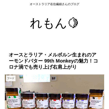
オーストラリア在住繊細さんのブログ
れもん🍋
オースとラリア・メルボルン生まれのア
ーモンドバター 99th Monkeyの魅力！コ
ロナ渦でも売り上げ右肩上がり
フード