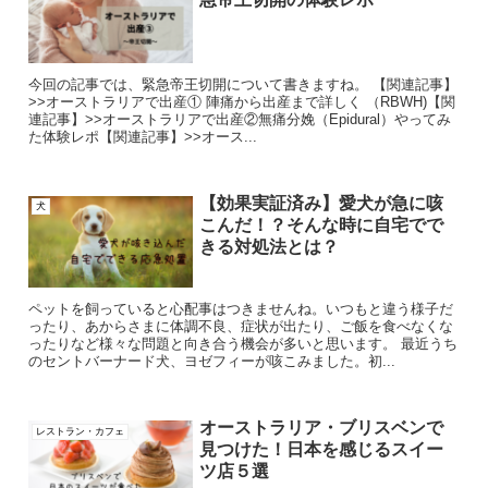
今回の記事では、緊急帝王切開について書きますね。 【関連記事】
>>オーストラリアで出産① 陣痛から出産まで詳しく （RBWH)【関
連記事】>>オーストラリアで出産②無痛分娩（Epidural）やってみ
た体験レポ【関連記事】>>オース...
【効果実証済み】愛犬が急に咳
犬
こんだ！？そんな時に自宅でで
きる対処法とは？
ペットを飼っていると心配事はつきませんね。いつもと違う様子だ
ったり、あからさまに体調不良、症状が出たり、ご飯を食べなくな
ったりなど様々な問題と向き合う機会が多いと思います。 最近うち
のセントバーナード犬、ヨゼフィーが咳こみました。初...
オーストラリア・ブリスベンで
レストラン・カフェ
見つけた！日本を感じるスイー
ツ店５選