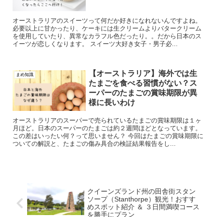
オーストラリアのスイーツって何だか好きになれないんですよね。
必要以上に甘かったり、ケーキには生クリームよりバタークリーム
を使用していたり、異常なカラフル色だったり。。だから日本のス
イーツが恋しくなります。 スイーツ大好き女子・男子必...
【オーストラリア】海外では生
まめ知識
たまごを食べる習慣がない？ス
ーパーのたまごの賞味期限が異
様に長いわけ
オーストラリアのスーパーで売られているたまごの賞味期限は１ヶ
月ほど。日本のスーパーのたまごは約２週間ほどとなっています。
この差はいったい何？って思いません？ 今回はたまごの賞味期限に
ついての解説と、たまごの傷み具合の検証結果報告をし...
クイーンズランド州の田舎街スタン
ソープ（Stanthorpe）観光！おすす
めスポット紹介 ＆ ３日間満喫コース
を勝手にプラン