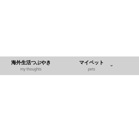
海外生活つぶやき
マイペット
my thoughts
pets