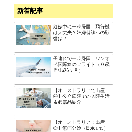
新着記事
妊娠中に一時帰国！飛行機
は大丈夫？妊婦健診への影
響は？
子連れで一時帰国！ワンオ
ペ国際線のフライト（０歳
児/1歳6ヶ月）
【オーストラリアで出産
④】公立病院での入院生活
＆必需品紹介
【オーストラリアで出産
②】無痛分娩（Epidural）