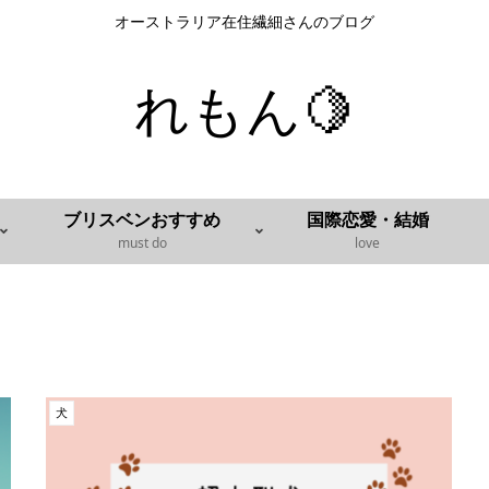
オーストラリア在住繊細さんのブログ
れもん🍋
ブリスベンおすすめ
国際恋愛・結婚
must do
love
犬