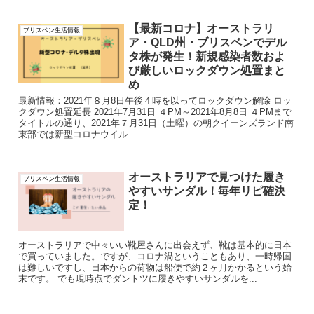
【最新コロナ】オーストラリ
ブリスベン生活情報
ア・QLD州・ブリスベンでデル
タ株が発生！新規感染者数およ
び厳しいロックダウン処置まと
め
最新情報：2021年８月8日午後４時を以ってロックダウン解除 ロッ
クダウン処置延長 2021年7月31日 ４PM～2021年8月8日 ４PMまで
タイトルの通り、2021年７月31日（土曜）の朝クイーンズランド南
東部では新型コロナウイル...
オーストラリアで見つけた履き
ブリスベン生活情報
やすいサンダル！毎年リピ確決
定！
オーストラリアで中々いい靴屋さんに出会えず、靴は基本的に日本
で買っていました。ですが、コロナ渦ということもあり、一時帰国
は難しいですし、日本からの荷物は船便で約２ヶ月かかるという始
末です。 でも現時点でダントツに履きやすいサンダルを...