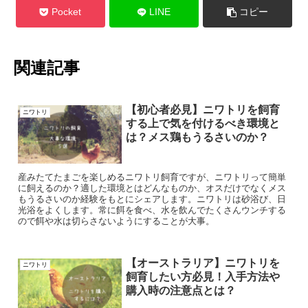
Pocket
LINE
コピー
関連記事
【初心者必見】ニワトリを飼育
ニワトリ
する上で気を付けるべき環境と
は？メス鶏もうるさいのか？
産みたてたまごを楽しめるニワトリ飼育ですが、ニワトリって簡単
に飼えるのか？適した環境とはどんなものか、オスだけでなくメス
もうるさいのか経験をもとにシェアします。ニワトリは砂浴び、日
光浴をよくします。常に餌を食べ、水を飲んでたくさんウンチする
ので餌や水は切らさないようにすることが大事。
【オーストラリア】ニワトリを
ニワトリ
飼育したい方必見！入手方法や
購入時の注意点とは？