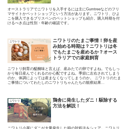
オーストラリアでニワトリを入手するには主にGumtreeなどのフリ
マサイトかペットショップという方法があります。ニワトリ、ひよ
こを購入できるブリスベンのペットショップも紹介。購入時期を付
けるべき点は性別・年齢の確認です。
ニワトリのたまご事情！卵を産
ニワトリ
み始める時期は？ニワトリは冬
でもたまごを産めるか？オース
トラリアでの家庭飼育
ニワトリ飼育の醍醐味と言えば、産みたての卵ですよね。でもしっ
かり毎日産んでくれるのか心配ですよね。季節に左右されてしまう
のか、体調によっては産まなくなってしまうのか。 ニワトリのたま
ご事情についてわたしのニワトリちゃんたちの観察結果...
鶏舎に発生したダニ！駆除する
ニワトリ
方法を解説！
ニワトリ小屋にダニが大量発生した時の対処法をシェア。ニワトリ