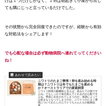
けば１つだけしかなく、１羽は朝起きて小屋から出し
ても隅にじっと立っているだけでした。
その状態から完全回復できたのですが、経験から有効
な対処法をシェアします！
でも心配な場合は必ず動物病院へ連れてってください
ね！
ニワトリのたまご事情！卵を産み始める時
期は？ニワトリは冬でもたまごを産める
か？オーストラリアでの家庭飼育
ニワトリ飼育の醍醐味と言えば、産みたての卵です
よね。でもしっかり毎日産んでくれるのか心配です
よね。季節に左右されてしまうのか、体調によって
は産まなくなってしまうのか。ニワトリのたまご事
情についてわたしのニワトリちゃんたちの観察結
果...