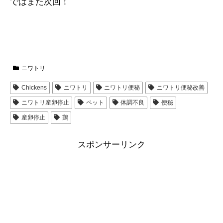
ではまた次回！
ニワトリ
Chickens
ニワトリ
ニワトリ便秘
ニワトリ便秘改善
ニワトリ産卵停止
ペット
体調不良
便秘
産卵停止
鶏
スポンサーリンク