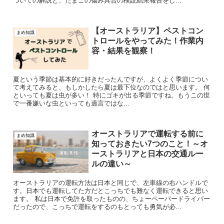
ついての解説と、たまごの傷み具合の検証結果報告をし...
【オーストラリア】ペストコン
まめ知識
トロールをやってみた！作業内
容・結果を観察！
夏という季節は基本的に好きだったんですが、よくよく季節につい
て考えてみると、もしかしたら夏は最下位なのではと思います。 何
といっても夏は虫が多い！ 特にゴキが出る季節ですね。もうこの世
で一番嫌いな虫といっても過言ではな...
オーストラリアで運転する前に
まめ知識
知っておきたい7つのこと！～オ
ーストラリアと日本の交通ルー
ルの違い～
オーストラリアの運転方法は日本と同じで、左車線の右ハンドルで
す。日本でも運転してた方だとこっちでも難なく運転できると思い
ます。 私は日本で免許を取ったものの、ちょーペーパードライバー
だったので、こっちで運転をするのもとっても勇気が必...